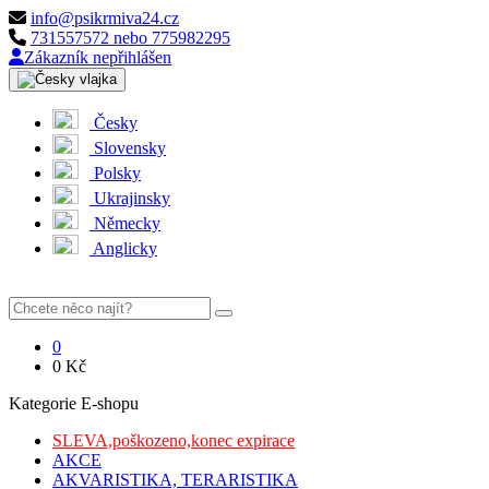
info@psikrmiva24.cz
731557572 nebo 775982295
Zákazník nepřihlášen
Česky
Slovensky
Polsky
Ukrajinsky
Německy
Anglicky
0
0
Kč
Kategorie E-shopu
SLEVA,poškozeno,konec expirace
AKCE
AKVARISTIKA, TERARISTIKA