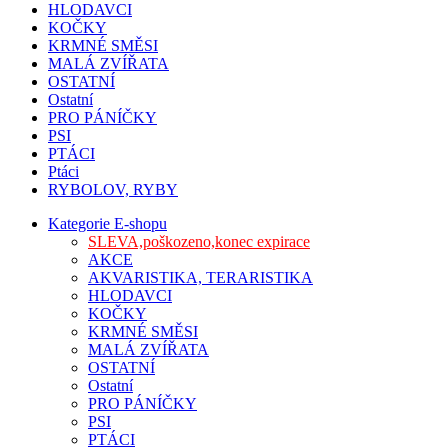
HLODAVCI
KOČKY
KRMNÉ SMĚSI
MALÁ ZVÍŘATA
OSTATNÍ
Ostatní
PRO PÁNÍČKY
PSI
PTÁCI
Ptáci
RYBOLOV, RYBY
Kategorie E-shopu
SLEVA,poškozeno,konec expirace
AKCE
AKVARISTIKA, TERARISTIKA
HLODAVCI
KOČKY
KRMNÉ SMĚSI
MALÁ ZVÍŘATA
OSTATNÍ
Ostatní
PRO PÁNÍČKY
PSI
PTÁCI