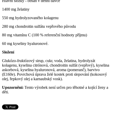
Hlavní složky - obsah v denní dávce
1400 mg želatiny
550 mg hydrolyzovaného kolagenu
280 mg chondroitin sulfátu vepřového původu
80 mg vitamínu C (100 % referenční hodnoty příjmu)
60 mg kyseliny hyaluronové.
Složení
Glukózo-fruktózový sirup, cukr, voda, želatina, hydrolyzát
kolagenu, kyselina citrónová, chondroitin sulfát (vepřový), kyselina
askorbová, kyselina hyaluronová, aroma (pomeranč), barvivo
(E160e). Povrchová úprava želé kostek proti slepování (kokosový
olej, řepkový olej a karnaubský vosk).
Upozornění:
Tento výrobek není určen pro těhotné a kojící ženy a
děti.